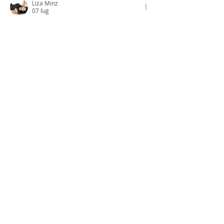
Liza Minz
07 lug
Mi piace
Rispondi
mumbai.rentadolls.net
02 lug