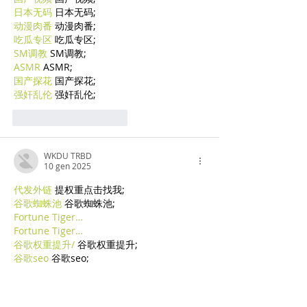
日本无码
 日本无码;
动漫肉番
 动漫肉番;
吃瓜专区
 吃瓜专区;
SM调教
 SM调教;
ASMR
 ASMR;
国产探花
 国产探花;
强奸乱伦
 强奸乱伦;
Mi piace
Rispondi
WKDU TRBD
10 gen 2025
代发外链
 提权重点击找我;
谷歌蜘蛛池
 谷歌蜘蛛池;
Fortune Tiger…
Fortune Tiger…
谷歌权重提升/
 谷歌权重提升;
谷歌seo
 谷歌seo;
谷歌霸屏
 谷歌霸屏
蜘蛛池
 蜘蛛池
谷歌快排
 谷歌快排