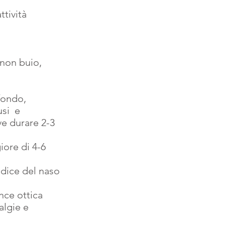
tività 
 non buio,
fondo,
si  e 
ve durare 2-3 
iore di 4-6 
adice del naso 
ce ottica 
algie e 