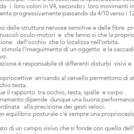
o  i  loro colori in V4, secondo i  loro movimenti in
umenta progressivamente passando da 4/10 verso i 12
o delle strutture nervose sensitive e delle fibre  pr
uscoli oculo-motori  e  che fanno si che la proprio
one   dell’occhio  che lo localizza nell’orbita.
 stimola l’inseguimento di un oggetto  e le saccadi
vo.
zione è responsabile di differenti disturbi  visivi e 
opriocettive  arrivando al cervello permettono di at
hio testa.
il rapporto  tra occhio, testa, spalle  e corpo .
namento dipende  dunque una buona performance s
rdinata   alla precisione dei gesti veloci.
on equilibrio posturale c’è sempre una propriocezi
to di un campo visivo che si fonde con quello dell’