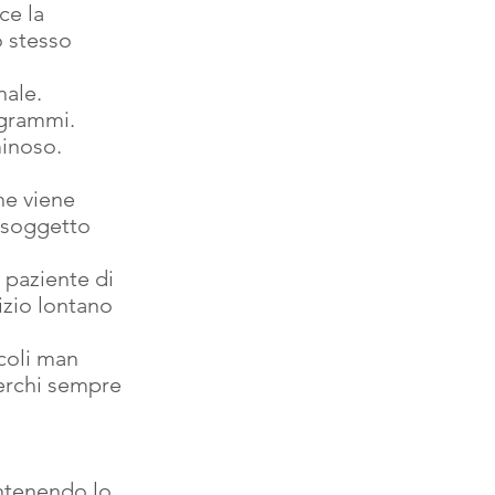
ce la 
o stesso 
nale.
ogrammi.
minoso.
he viene 
 soggetto 
 paziente di 
cizio lontano 
coli man 
cerchi sempre 
antenendo lo 