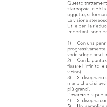
Questo trattamento 
stereopsia, cioè la
oggetto, si forman
La visione stereos
Utile per  la ried
Importanti sono po
1)     Con una penna
progressivamente f
vede sdoppiarsi l’
2)     Con la punta
fissare l’infinito  
vicino).
3)     Si disegnano
mano che ci si avvi
più grandi.
L’esercizio si può 
4)     Si disegna c
5)     Un  semplice