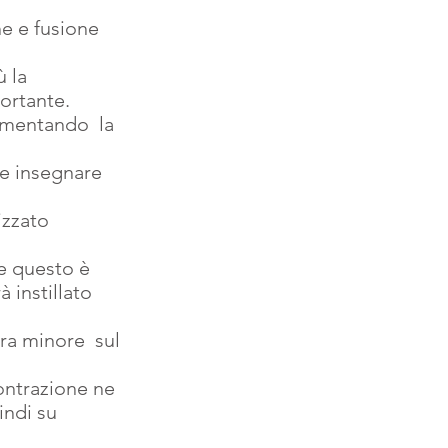
ne e fusione 
 la  
portante.
umentando  la 
te insegnare 
izzato 
e questo è 
 instillato 
ra minore  sul 
contrazione ne 
indi su 