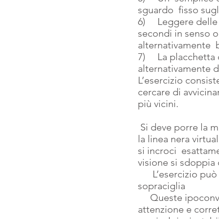
sguardo  fisso sugl
6)     Leggere delle
secondi in senso or
alternativamente  
7)     La placchett
alternativamente dei
L’esercizio consist
cercare di avvicina
più vicini.
 Si deve porre la massima attenzione a vedere  con entrambi gli occhi  in modo che 
la linea nera virtu
si incroci  esattam
visione si sdoppia c
      L’esercizio può essere ripetuto in verticale e con la placchetta posizionata sulle 
sopraciglia 
     Queste ipoconvergenze , a volte anche  di piccola entità, vanno valutate con 
attenzione e corret