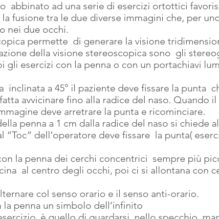
 abbinato ad una serie di esercizi ortottici favoris
  la fusione tra le due diverse immagini che, per un
o nei due occhi.
copica permette  di generare la visione tridimensio
ucazione della visione stereoscopica sono  gli stere
i gli esercizi con la penna o con un portachiavi lu
  inclinata a 45° il paziente deve fissare la punta  c
atta avvicinare fino alla radice del naso. Quando il
immagine deve arretrare la punta e ricominciare.
 della penna a 1 cm dalla radice del naso si chiede al
e al “Toc” dell’operatore deve fissare  la punta( eser
 con la penna dei cerchi concentrici  sempre più pic
cina  al centro degli occhi, poi ci si allontana con 
alternare col senso orario e il senso anti-orario.
on la penna un simbolo dell’infinito
 esercizio  è quello di guardarsi  nello specchio  m