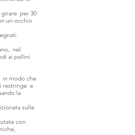
 girare  per 30 
on un occhio 
segnati 
no,  nel 
i ai pallini 
 restringe  e 
uando la 
miche, 