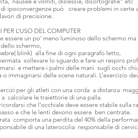
lità,  nausee e vomiti, dislessie, disortografie” etc
 di ipoconvergenze può   creare problemi in certe at
 lavori di precisione.
I PER L’USO DEL COMPUTER
eve essere un po’ meno luminoso dello schermo ma
si dello schermo,
lpebre( blink)  alla fine di ogni paragrafo letto,
chermata  sollevare lo sguardo e fare un respiro pro
rmarsi  e mettere i palmi delle mani  sugli occhi chiu
à o immaginarsi delle scene naturali. L’esercizio de
sercizi per gli atleti con una corda  a distanza  magg
  calcolare le traiettorie di una palla.
cordarsi che l’occhiale deve essere stabile sulla r
basso e che le lenti devono essere  ben centrate.
rata  comporta una perdita del 40% della performan
ponsabile di una laterocolia  responsabile di cervic