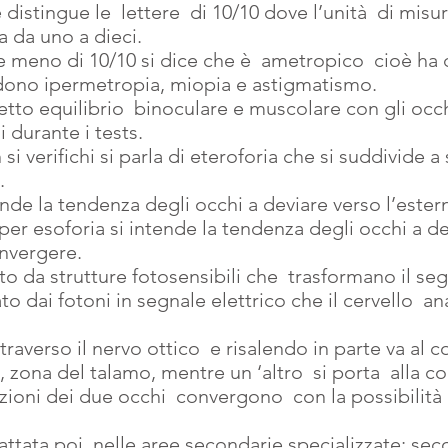
 distingue le  lettere  di 10/10 dove l’unità  di misu
va da uno a dieci.
 meno di 10/10 si dice che è  ametropico  cioè ha d
ludono ipermetropia, miopia e astigmatismo.
rfetto equilibrio  binoculare e muscolare con gli occ
 durante i tests.
i verifichi si parla di eteroforia che si suddivide a 
.
ende la tendenza degli occhi a deviare verso l’ester
er esoforia si intende la tendenza degli occhi a de
onvergere.
ito da strutture fotosensibili che  trasformano il seg
o dai fotoni in segnale elettrico che il cervello  ana
traverso il nervo ottico  e risalendo in parte va al c
 zona del talamo, mentre un ‘altro  si porta  alla cor
ioni dei due occhi  convergono  con la possibilità d
attata poi  nelle aree secondarie specializzate: sec