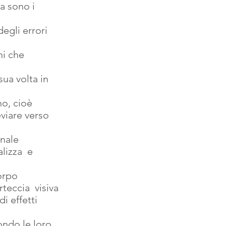
ra sono i 
egli errori 
hi che 
sua volta in 
no, cioè 
viare verso 
nale 
lizza  e 
orpo 
teccia  visiva 
i effetti 
ondo le loro  