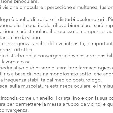
isione binoculare.
i visione binoculare : percezione simultanea, fusio
go è quello di trattare  i disturbi oculomotori . Più
ona più  la qualità del rilievo binoculare  sarà im
azione  sarà stimolare il processo di compenso  a
ntano che da vicino.
 di convergenza, anche di lieve intensità, è importan
rcizi  ortottici.
 da disturbo della convergenza deve essere sensibil
 lavoro a casa.
rieducativo può essere di carattere farmacologico 
llirio a base di inosina monofosfato sotto  che andrà
na frequenza stabilita dal medico posturologo.
sce  sulla muscolatura estrinseca oculare  e in misu
 circonda come un anello il cristallino e con la sua 
tura per permettere la messa a fuoco da vicino) e qu
convergenza.