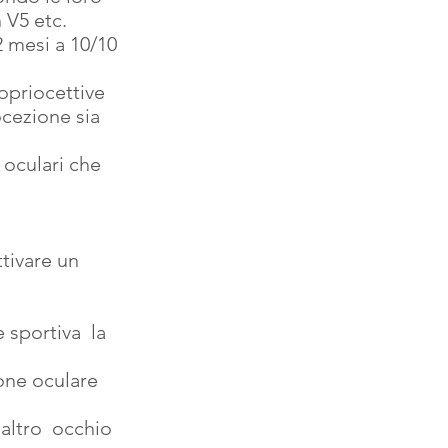
 V5 etc.
 mesi a 10/10 
opriocettive   
cezione sia  
 oculari che 
tivare un 
portiva  la 
one oculare 
altro  occhio 