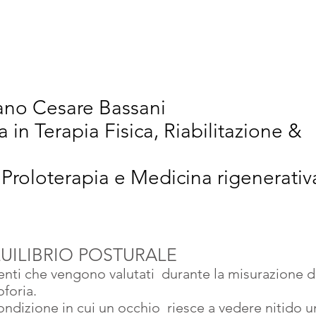
vativi
Chi Siamo
Articoli Scientifici
New
iano Cesare Bassani
a in Terapia Fisica, Riabilitazione &
 Proloterapia e Medicina rigenerativ
UILIBRIO POSTURALE
nti che vengono valutati  durante la misurazione del
foria.
ndizione in cui un occhio  riesce a vedere nitido u