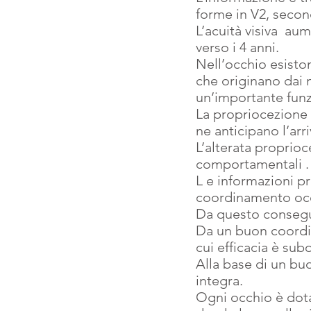
forme in V2, second
L’acuità visiva  a
verso i 4 anni.
Nell’occhio esiston
che originano dai m
un’importante funzi
La propriocezione 
ne anticipano l’arri
L’alterata proprioce
comportamentali .
L e informazioni pr
coordinamento occ
Da questo consegue 
Da un buon coordi
cui efficacia è subo
Alla base di un bu
integra.
Ogni occhio è dota