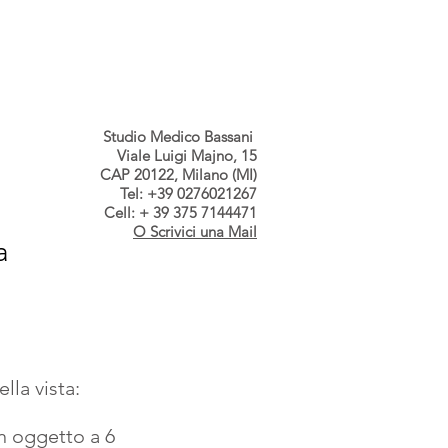
s dallo Studio
Contatti
Studio Medico Bassani
Viale Luigi Majno, 15
CAP 20122, Milano (MI)
Tel: +39 0276021267
Cell: + 39 375 7144471
O Scrivici una Mail
a
la vista: 
n oggetto a 6 