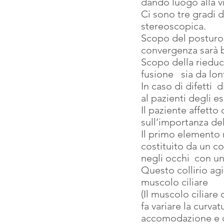
dando luogo alla v
Ci sono tre gradi d
stereoscopica.
Scopo del posturolo
convergenza sarà bu
Scopo della rieduc
fusione   sia da lo
In caso di difetti 
al pazienti degli ese
Il paziente affetto
sull’importanza del
Il primo elemento 
costituito da un co
negli occhi  con u
Questo collirio agi
muscolo ciliare
(Il muscolo ciliare
fa variare la curva
accomodazione e 