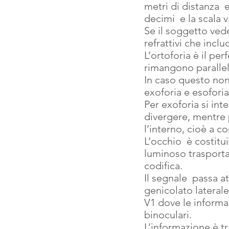
metri di distanza  e
decimi  e la scala 
Se il soggetto vede
refrattivi che inc
L’ortoforia è il pe
rimangono paralleli
In caso questo non s
exoforia e esoforia
Per exoforia si int
divergere, mentre p
l’interno, cioè a c
L’occhio  è costitu
luminoso trasportat
codifica.
Il segnale  passa at
genicolato laterale,
V1 dove le informaz
binoculari.
L’informazione è tr