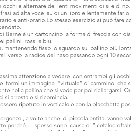
i occhi e alternare dei lenti movimenti di si e di no.
 frasi ad alta voce  su di un libro e lentamente farlo 
ario e anti-orario.Lo stesso esercizio si può fare c
bendato.
a di Berne è un cartoncino  a forma di freccia con di
 pallini  rossi e blu.
e, mantenendo fisso lo sguardo sul pallino più lonta
rsi  verso la radice del naso passando ogni 10 second
ale  formi un immagine  “virtuale” di cammino  che si
ente nella pallina che si vede per poi riallargarsi. Q
i si arresta e si ricomincia. 
te perché      spesso sono  causa di “ cefalee oftal