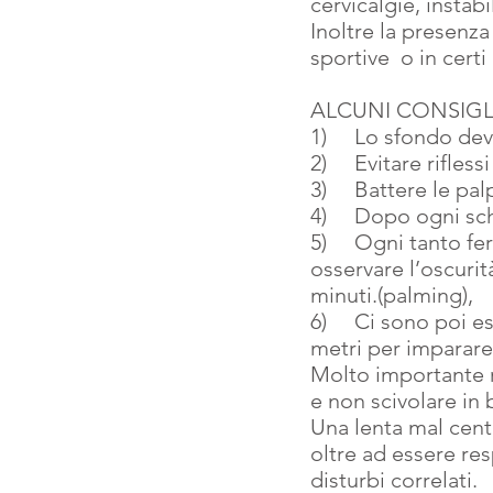
cervicalgie, instabi
Inoltre la presenza
sportive  o in certi
ALCUNI CONSIGL
1)     Lo sfondo d
2)     Evitare rifles
3)     Battere le pa
4)     Dopo ogni s
5)     Ogni tanto fe
osservare l’oscurit
minuti.(palming),
6)     Ci sono poi e
metri per imparare a
Molto importante ri
e non scivolare in 
Una lenta mal cent
oltre ad essere res
disturbi correlati.