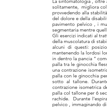
La sintomatologia , oltre
solitamente, migliora col
provvedendo alla stabilità
del dolore e della disabil
pavimento pelvico , i mul
segmentaria mentre quella 
Gli esercizi indicati al tr
della muscolatura di stabi
alcuni di questi: posiz
mantenendo la lordosi lom
in dentro la pancia “ com
palla tra le ginocchia fle
una contrazione isometric
palla con le ginocchia pe
sotto al tallone. Duran
contrazione isometrica de
palla col tallone per 6 se
rachide. Durante l’espir
pelvico , immaginando di 