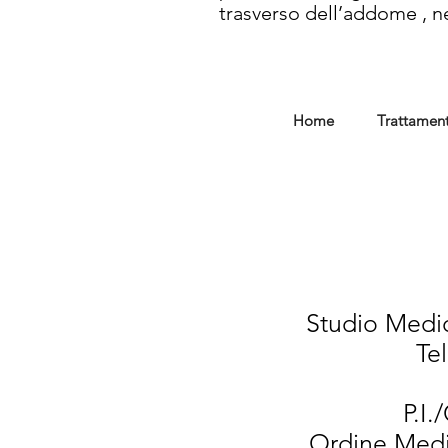
trasverso dell’addome , ne
Home
Trattament
Studio Medic
Te
P.I.
Ordine Medi