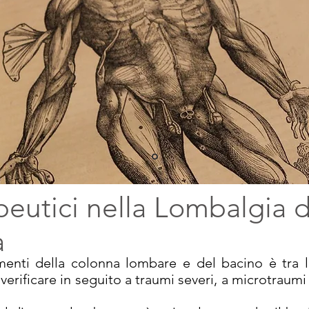
peutici nella Lombalgia d
a
amenti della colonna lombare e del bacino è tra l
erificare in seguito a traumi severi, a microtraumi r