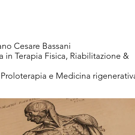
vativi
Chi Siamo
Articoli Scientifici
New
iano Cesare Bassani
a in Terapia Fisica, Riabilitazione &
 Proloterapia e Medicina rigenerativ