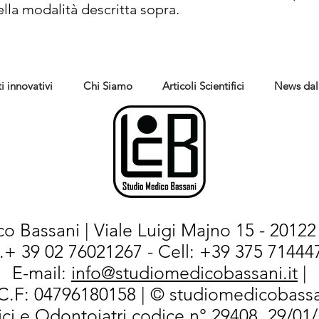
lla modalità descritta sopra.
i innovativi
Chi Siamo
Articoli Scientifici
News dal
o Bassani | Viale Luigi Majno 15 - 20122 
l.+ 39 02 76021267 - Cell: +39 375 714447
E-mail:
info@studiomedicobassani.it
|
/C.F: 04796180158 | © studiomedicobassa
ci e Odontoiatri codice n° 29408, 29/01