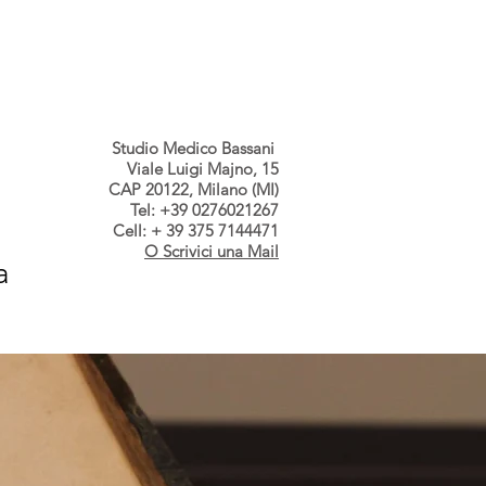
s dallo Studio
Contatti
Studio Medico Bassani
Viale Luigi Majno, 15
CAP 20122, Milano (MI)
Tel: +39 0276021267
Cell: + 39 375 7144471
O Scrivici una Mail
a