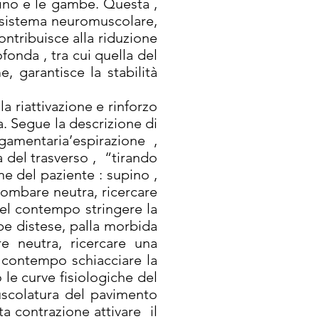
cino e le gambe. Questa ,
l sistema neuromuscolare,
ontribuisce alla riduzione
fonda , tra cui quella del
, garantisce la stabilità
la riattivazione e rinforzo
a. Segue la descrizione di
gamentaria’espirazione ,
 del trasverso , “tirando
e del paziente : supino ,
 lombare neutra, ricercare
Nel contempo stringere la
be distese, palla morbida
e neutra, ricercare una
l contempo schiacciare la
 le curve fisiologiche del
uscolatura del pavimento
a contrazione attivare il