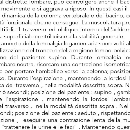
 al distretto lombare, può coinvolgere anche il ba
 movimento e si aggrava a riposo. In questi casi i
 dinamica della colonna vertebrale e del bacino, c
ità funzionale che ne consegue. La muscolatura pro
tifidi, il trasverso ed obliquo interno dell’addome
superficiale contribuisce alla stabilità generale.
attamento della lombalgia legamentaria sono volti al
lizzazione del tronco e della regione lombo-pelvic
ione del paziente: supino. Durante lombalgia le
bare neutra, ricercare una contrazione isometrica
e per portare l’ombelico verso la colonna; posizion
sse. Durante l’espirazione , mantenendo la lordosi
a del trasverso , nella modalità descritta sopra. 
r 6 secondi; posizione del paziente : supino , gam
te l’espirazione , mantenendo la lordosi lombar
l trasverso , nella modalità descritta sopra . Ne
condi; posizione del paziente : seduto , rispettando
azione , eseguire una contrazione lenta della m
“trattenere le urine e le feci” . Mantenendo quest