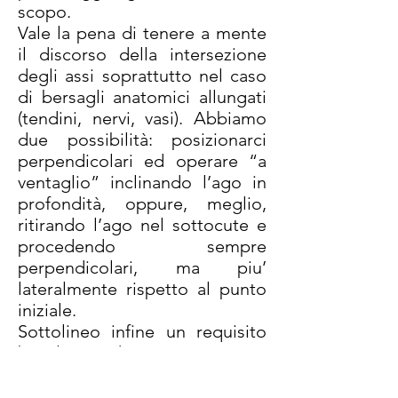
scopo.
Vale la pena di tenere a mente
il discorso della intersezione
degli assi soprattutto nel caso
di bersagli anatomici allungati
(tendini, nervi, vasi). Abbiamo
due possibilità: posizionarci
perpendicolari ed operare “a
ventaglio” inclinando l’ago in
profondità, oppure, meglio,
ritirando l’ago nel sottocute e
procedendo sempre
perpendicolari, ma piu’
lateralmente rispetto al punto
iniziale.
Sottolineo infine un requisito
banale,ma che ci può evitare
spiacevoli inconvenienti: la
sensibilità alla consistenza dei