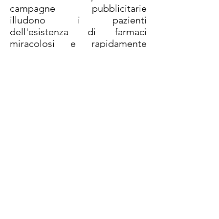
campagne pubblicitarie
illudono i pazienti
dell'esistenza di farmaci
miracolosi e rapidamente
risolutivo e alcuni chirurghi
privi di scrupoli che in nome
del guadagno danneggiano
spesso in modo irreversibile
alcuni pazienti.
Ad oggi in molti paesi i sistemi
sanitari si sono concentrati per
affrontare queste
problematiche e le aziende
farmaceutiche in particolare
nello studio e nella produzione
di farmaci sempre più
sofisticati per fronteggiare i
dolori ormai cronici.