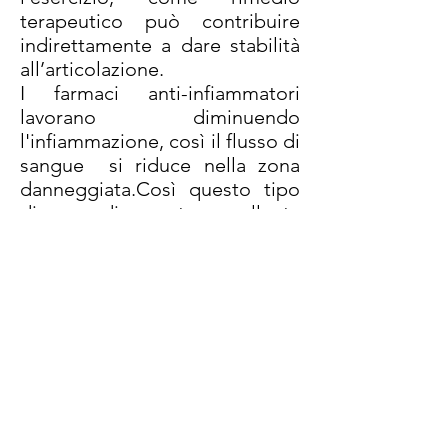
terapeutico può contribuire
indirettamente a dare stabilità
all’articolazione.
I farmaci anti-infiammatori
lavorano diminuendo
l'infiammazione, così il flusso di
sangue si riduce nella zona
danneggiata.Così questo tipo
di medicamento rallenta
naturalmente il processo
naturale di guarigione. .E nel
caso di tendinosi, dove non vi è
alcuna infiammazione, studi
forniscono prove che i FANS
(farmaci anti-infiammatori non-
steroidei ) e i corticosteroidi
sono poco utili (Almekinders
and Temple ", eziologia,