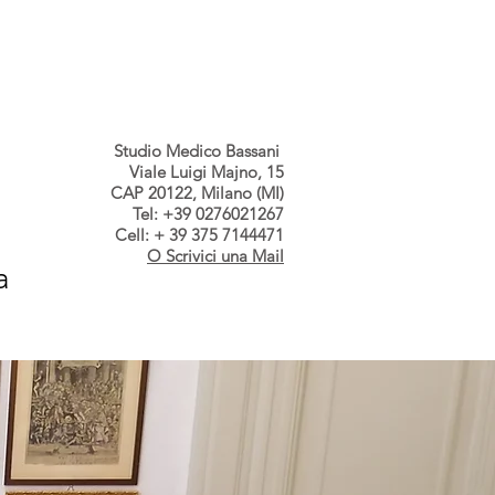
s dallo Studio
Contatti
Studio Medico Bassani
Viale Luigi Majno, 15
CAP 20122, Milano (MI)
Tel: +39 0276021267
Cell: + 39 375 7144471
O Scrivici una Mail
a