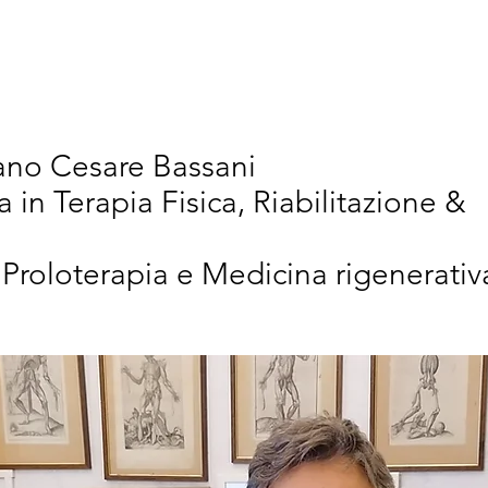
vativi
Chi Siamo
Articoli Scientifici
New
iano Cesare Bassani
a in Terapia Fisica, Riabilitazione &
 Proloterapia e Medicina rigenerativ