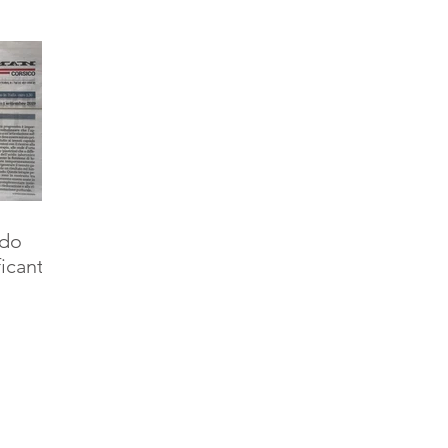
ido
ficante