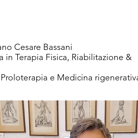
vativi
Chi Siamo
Articoli Scientifici
New
iano Cesare Bassani
a in Terapia Fisica, Riabilitazione &
 Proloterapia e Medicina rigenerativ