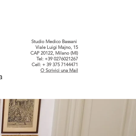
s dallo Studio
Contatti
Studio Medico Bassani
Viale Luigi Majno, 15
CAP 20122, Milano (MI)
Tel: +39 0276021267
Cell: + 39 375 7144471
O Scrivici una Mail
a