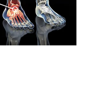
Con troppi antinfiammatori
l'articolazione soffre