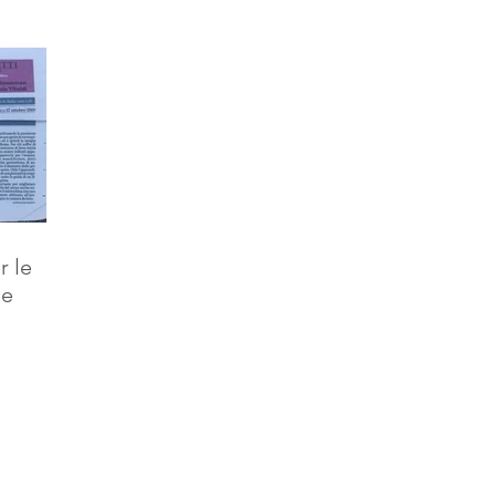
r le
le