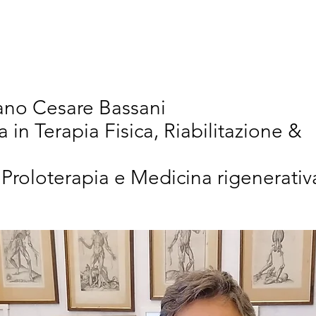
vativi
Chi Siamo
Articoli Scientifici
New
iano Cesare Bassani
a in Terapia Fisica, Riabilitazione &
 Proloterapia e Medicina rigenerativ