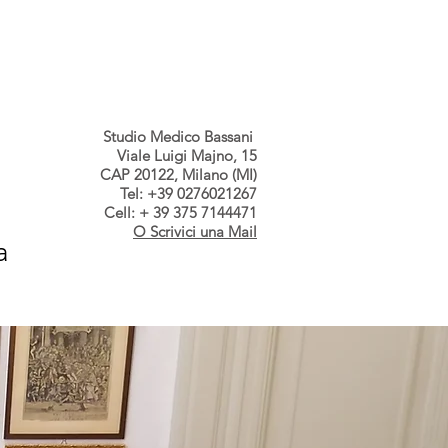
s dallo Studio
Contatti
Studio Medico Bassani
Viale Luigi Majno, 15
CAP 20122, Milano (MI)
Tel: +39 0276021267
Cell: + 39 375 7144471
O Scrivici una Mail
a