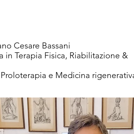
vativi
Chi Siamo
Articoli Scientifici
New
iano Cesare Bassani
a in Terapia Fisica, Riabilitazione &
 Proloterapia e Medicina rigenerativ