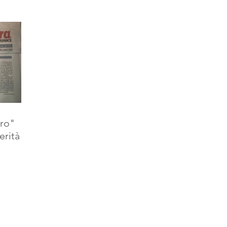
ero"
erità