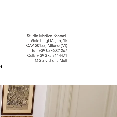
s dallo Studio
Contatti
Studio Medico Bassani
Viale Luigi Majno, 15
CAP 20122, Milano (MI)
Tel: +39 0276021267
Cell: + 39 375 7144471
O Scrivici una Mail
a