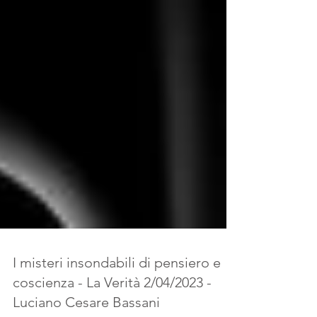
I misteri insondabili di pensiero e
coscienza - La Verità 2/04/2023 -