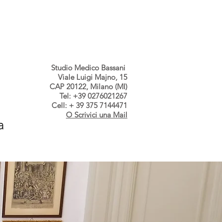
s dallo Studio
Contatti
Studio Medico Bassani
Viale Luigi Majno, 15
CAP 20122, Milano (MI)
Tel: +39 0276021267
Cell: + 39 375 7144471
O Scrivici una Mail
a