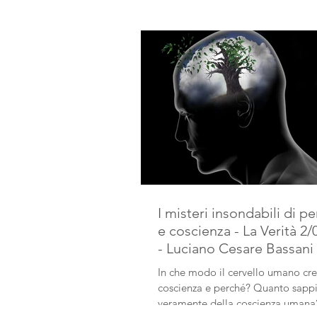
I misteri insondabili di p
e coscienza - La Verità 2/
- Luciano Cesare Bassani
In che modo il cervello umano cre
coscienza e perché? Quanto sap
veramente della coscienza umana