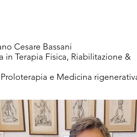
vativi
Chi Siamo
Articoli Scientifici
New
iano Cesare Bassani
a in Terapia Fisica, Riabilitazione &
 Proloterapia e Medicina rigenerativ