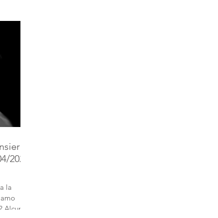
ensiero
04/2023
a la
piamo
? Alcune