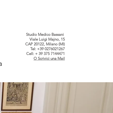
s dallo Studio
Contatti
Studio Medico Bassani
Viale Luigi Majno, 15
CAP 20122, Milano (MI)
Tel: +39 0276021267
Cell: + 39 375 7144471
O Scrivici una Mail
a