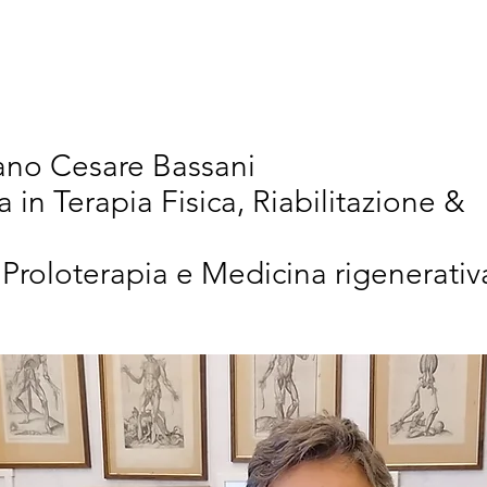
vativi
Chi Siamo
Articoli Scientifici
New
iano Cesare Bassani
a in Terapia Fisica, Riabilitazione &
 Proloterapia e Medicina rigenerativ