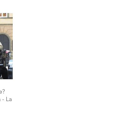
e?
 - La