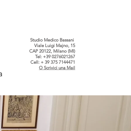
s dallo Studio
Contatti
Studio Medico Bassani
Viale Luigi Majno, 15
CAP 20122, Milano (MI)
Tel: +39 0276021267
Cell: + 39 375 7144471
O Scrivici una Mail
a