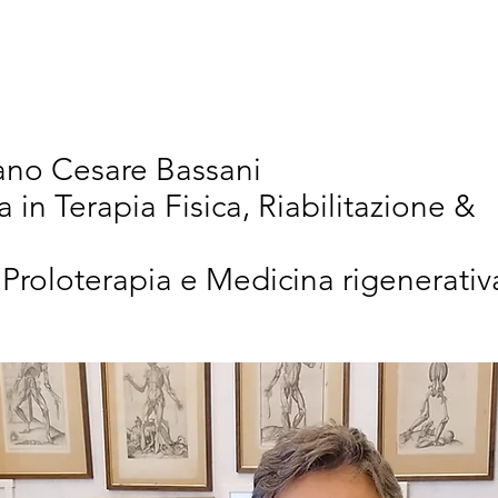
vativi
Chi Siamo
Articoli Scientifici
New
iano Cesare Bassani
a in Terapia Fisica, Riabilitazione &
 Proloterapia e Medicina rigenerativ