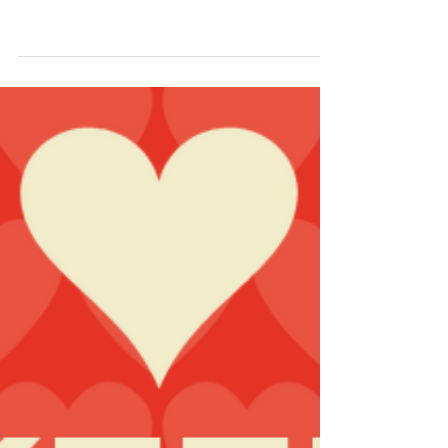
Dolori Muscolo Scheletrici - DMS -
La principale causa di assenza dal
Lavoro - La Verità 08/11/2020