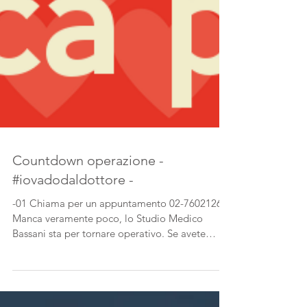
Countdown operazione -
#iovadodaldottore -