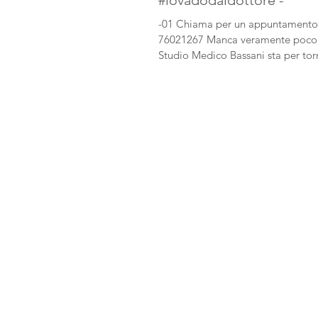
#iovadodaldottore -
-01 Chiama per un appuntamento
76021267 Manca veramente poco,
Studio Medico Bassani sta per tor
operativo. Se avete bisogno di...