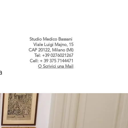
s dallo Studio
Contatti
Studio Medico Bassani
Viale Luigi Majno, 15
CAP 20122, Milano (MI)
Tel: +39 0276021267
Cell: + 39 375 7144471
O Scrivici una Mail
a