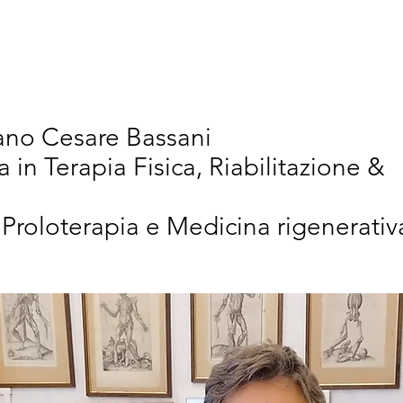
vativi
Chi Siamo
Articoli Scientifici
New
iano Cesare Bassani
a in Terapia Fisica, Riabilitazione &
 Proloterapia e Medicina rigenerativ