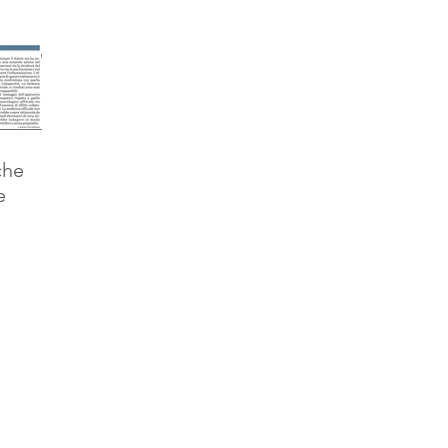
che
e