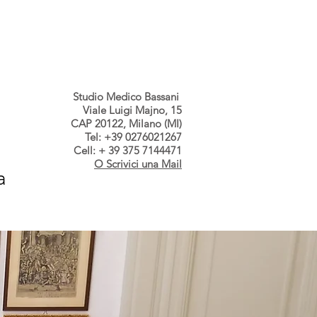
s dallo Studio
Contatti
Studio Medico Bassani
Viale Luigi Majno, 15
CAP 20122, Milano (MI)
Tel: +39 0276021267
Cell: + 39 375 7144471
O Scrivici una Mail
a