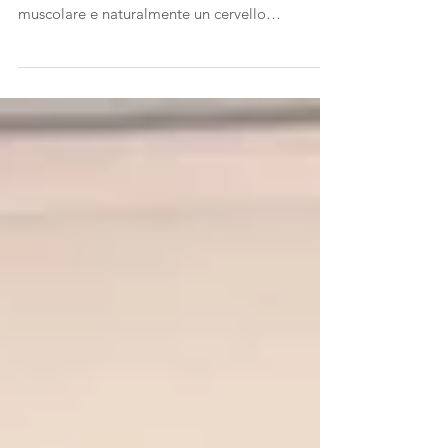
La medicina rigenerativa comprende salute
articolare, salute dell’osso, trofismo della massa
muscolare e naturalmente un cervello
funzionante. La domanda che ci si deve porre è
se invecchiare è necessariamente sinonimo di
azzeramento della vita o può essere un’altra
fase della vita, magari diversa, ma non
necessariamente terminale. Lo stereotipo che
vede l’anziano gravato solo da deficit dovuti
all’invecchiamento frutto dell’ageismo ed è un
atteggiamento psicologico che squa