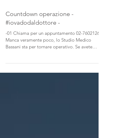
Countdown operazione -
#iovadodaldottore -
-01 Chiama per un appuntamento 02-76021267
Manca veramente poco, lo Studio Medico
Bassani sta per tornare operativo. Se avete
bisogno di...