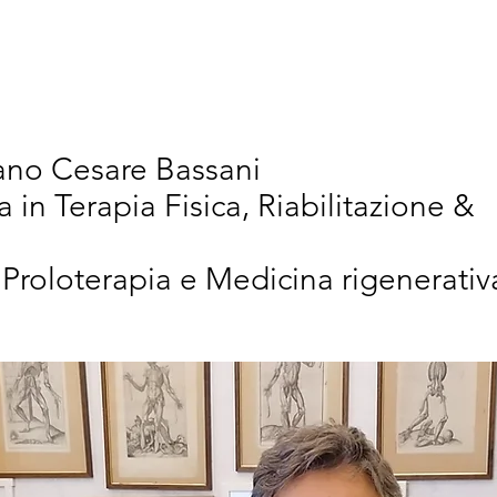
vativi
Chi Siamo
Articoli Scientifici
New
iano Cesare Bassani
a in Terapia Fisica, Riabilitazione &
 Proloterapia e Medicina rigenerativ