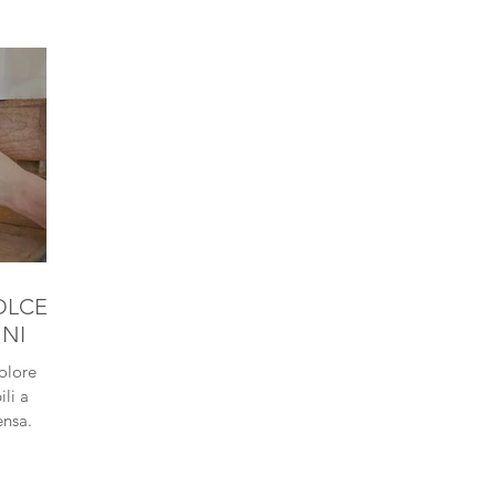
OLCE
NNI
colore
ili a
ensa.