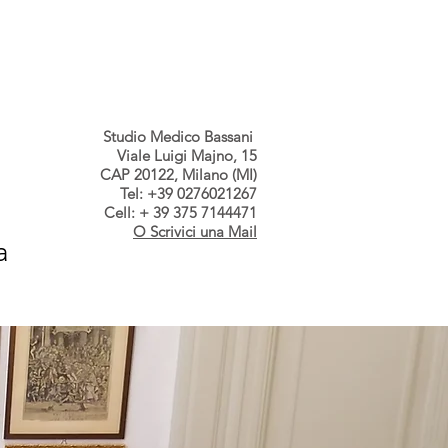
s dallo Studio
Contatti
Studio Medico Bassani
Viale Luigi Majno, 15
CAP 20122, Milano (MI)
Tel: +39 0276021267
Cell: + 39 375 7144471
O Scrivici una Mail
a