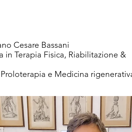
vativi
Chi Siamo
Articoli Scientifici
New
iano Cesare Bassani
a in Terapia Fisica, Riabilitazione &
 Proloterapia e Medicina rigenerativ