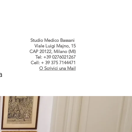
s dallo Studio
Contatti
Studio Medico Bassani
Viale Luigi Majno, 15
CAP 20122, Milano (MI)
Tel: +39 0276021267
Cell: + 39 375 7144471
O Scrivici una Mail
a