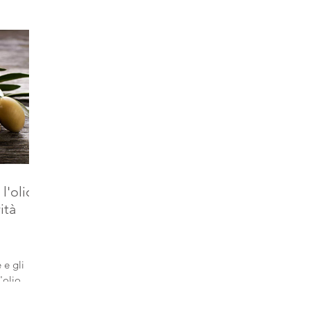
l'olio
ità
 e gli