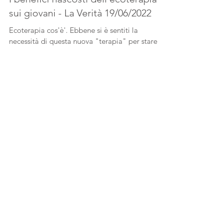
I benefici nascosti dell'ecoterapia
sui giovani - La Verità 19/06/2022
Ecoterapia cos'è'. Ebbene si è sentiti la
necessità di questa nuova "terapia" per stare
meglio. Semplice stiamo a contatto con la
natura!