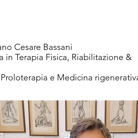
vativi
Chi Siamo
Articoli Scientifici
New
iano Cesare Bassani
a in Terapia Fisica, Riabilitazione &
 Proloterapia e Medicina rigenerativ