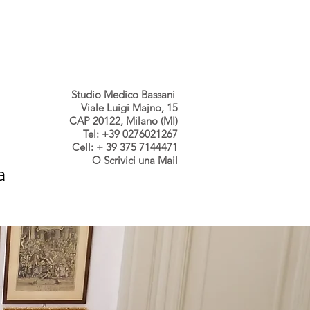
s dallo Studio
Contatti
Studio Medico Bassani
Viale Luigi Majno, 15
CAP 20122, Milano (MI)
Tel: +39 0276021267
Cell: + 39 375 7144471
O Scrivici una Mail
a