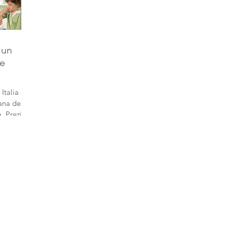
 un
re
Italia
ana della
. Preziosa