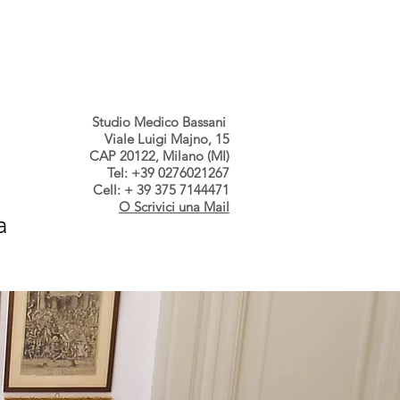
s dallo Studio
Contatti
Studio Medico Bassani
Viale Luigi Majno, 15
CAP 20122, Milano (MI)
Tel: +39 0276021267
Cell: + 39 375 7144471
O Scrivici una Mail
a