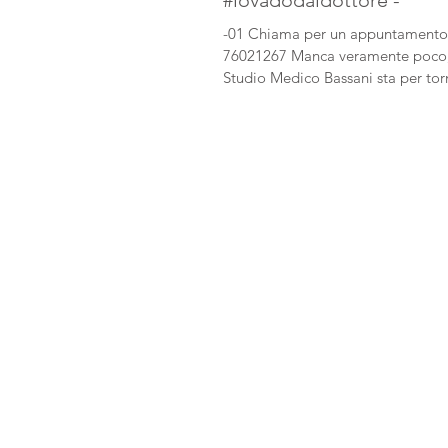
#iovadodaldottore -
-01 Chiama per un appuntamento
76021267 Manca veramente poco,
Studio Medico Bassani sta per tor
operativo. Se avete bisogno di...