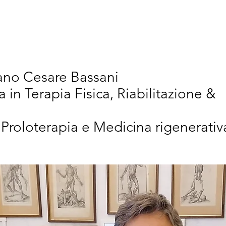
vativi
Chi Siamo
Articoli Scientifici
New
iano Cesare Bassani
a in Terapia Fisica, Riabilitazione &
 Proloterapia e Medicina rigenerativ