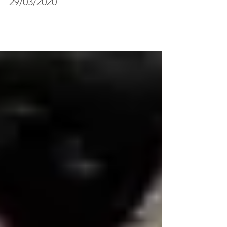
barriera immunitaria -La Verità
29/03/2020