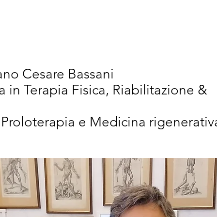
vativi
Chi Siamo
Articoli Scientifici
New
iano Cesare Bassani
a in Terapia Fisica, Riabilitazione &
 Proloterapia e Medicina rigenerativ