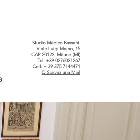
s dallo Studio
Contatti
Studio Medico Bassani
Viale Luigi Majno, 15
CAP 20122, Milano (MI)
Tel: +39 0276021267
Cell: + 39 375 7144471
O Scrivici una Mail
a