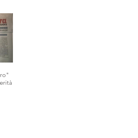
ero"
erità