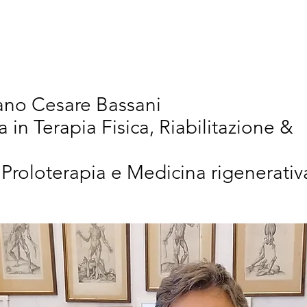
vativi
Chi Siamo
Articoli Scientifici
New
iano Cesare Bassani
a in Terapia Fisica, Riabilitazione &
 Proloterapia e Medicina rigenerativ