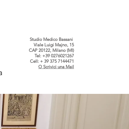
s dallo Studio
Contatti
Studio Medico Bassani
Viale Luigi Majno, 15
CAP 20122, Milano (MI)
Tel: +39 0276021267
Cell: + 39 375 7144471
O Scrivici una Mail
a