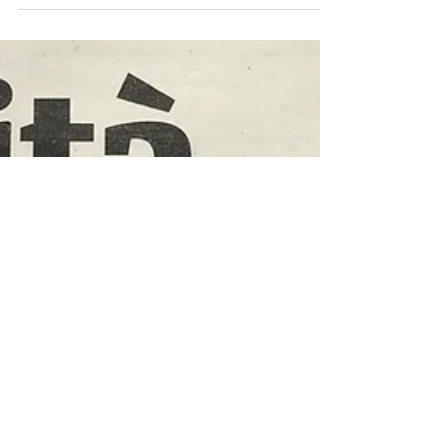
La Verità - 3/11/2019 - Nella
medicina sistemica ogni cosa e
connessa