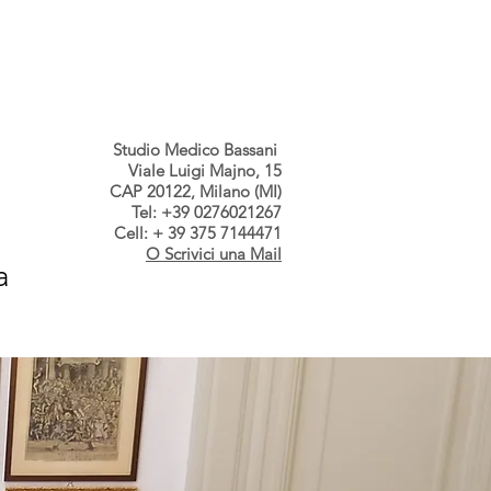
s dallo Studio
Contatti
Studio Medico Bassani
Viale Luigi Majno, 15
CAP 20122, Milano (MI)
Tel: +39 0276021267
Cell: + 39 375 7144471
O Scrivici una Mail
a