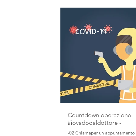
Countdown operazione -
#iovadodaldottore -
-02 Chiamaper un appuntamento 