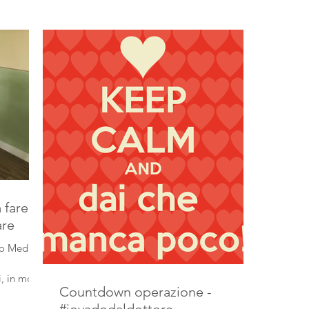
 fare e
are
dio Medico
, in molti
Countdown operazione -