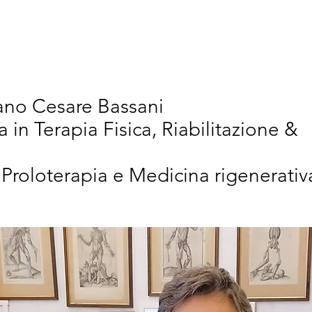
vativi
Chi Siamo
Articoli Scientifici
New
iano Cesare Bassani
a in Terapia Fisica, Riabilitazione &
 Proloterapia e Medicina rigenerativ