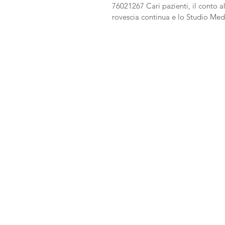
76021267 Cari pazienti, il conto a
rovescia continua e lo Studio Med
Bassani continua a...