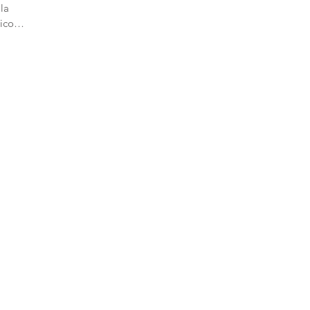
lla
ico