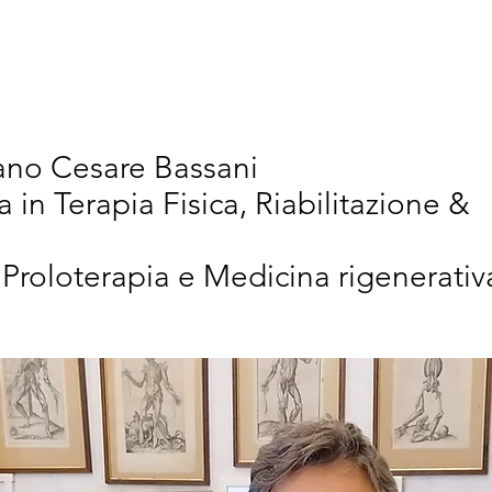
vativi
Chi Siamo
Articoli Scientifici
New
iano Cesare Bassani
a in Terapia Fisica, Riabilitazione &
 Proloterapia e Medicina rigenerativ