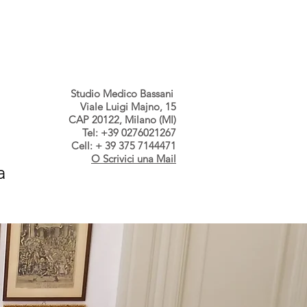
s dallo Studio
Contatti
Studio Medico Bassani
Viale Luigi Majno, 15
CAP 20122, Milano (MI)
Tel: +39 0276021267
Cell: + 39 375 7144471
O Scrivici una Mail
a