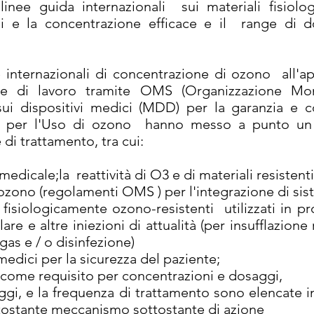
nee guida internazionali sui materiali fisiolog
oni e la concentrazione efficace e il range di 
 internazionali di concentrazione di ozono all'a
de di lavoro tramite OMS (Organizzazione Mond
 sui dispositivi medici (MDD) per la garanzia e co
 per l'Uso di ozono hanno messo a punto un 
 di trattamento, tra cui:
medicale;la reattività di O3 e di materiali resistent
zono (regolamenti OMS ) per l'integrazione di sistem
 e fisiologicamente ozono-resistenti utilizzati i
are e altre iniezioni di attualità (per insufflazione
as e / o disinfezione)
i medici per la sicurezza del paziente;
 come requisito per concentrazioni e dosaggi,
aggi, e la frequenza di trattamento sono elencate in
ttostante meccanismo sottostante di azione