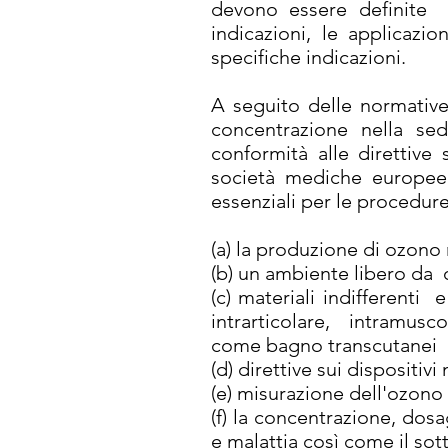
devono essere definite li
indicazioni, le applicazi
specifiche indicazioni.
A seguito delle normative
concentrazione nella se
conformità alle direttive
società mediche europee
essenziali per le procedure
(a) la produzione di ozono 
(b) un ambiente libero da o
(c) materiali indifferenti
intrarticolare, intramuscol
come bagno transcutanei g
(d) direttive sui dispositiv
(e) misurazione dell'ozono
(f) la concentrazione, dos
e malattia così come il so