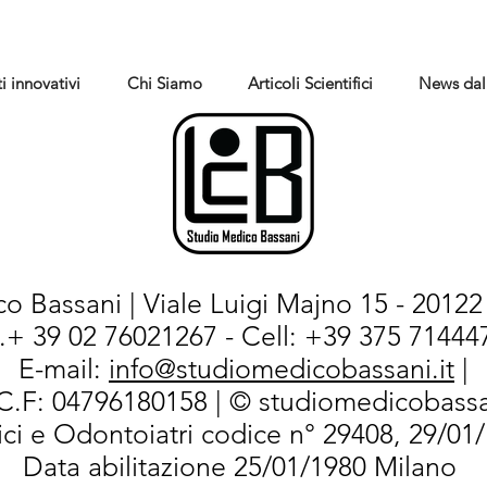
i innovativi
Chi Siamo
Articoli Scientifici
News dal
o Bassani | Viale Luigi Majno 15 - 20122 
l.+ 39 02 76021267 - Cell: +39 375 714447
E-mail:
info@studiomedicobassani.it
|
/C.F: 04796180158 | © studiomedicobassa
ci e Odontoiatri codice n° 29408, 29/01
Data abilitazione 25/01/1980 Milano
PD