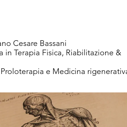
vativi
Chi Siamo
Articoli Scientifici
New
iano Cesare Bassani
a in Terapia Fisica, Riabilitazione &
 Proloterapia e Medicina rigenerativ