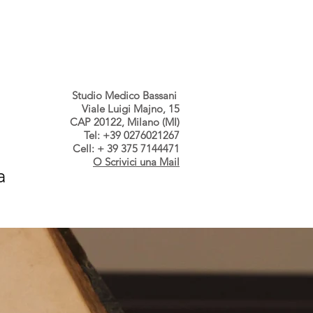
s dallo Studio
Contatti
Studio Medico Bassani
Viale Luigi Majno, 15
CAP 20122, Milano (MI)
Tel: +39 0276021267
Cell: + 39 375 7144471
O Scrivici una Mail
a