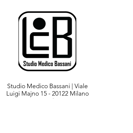
Studio Medico Bassani | Viale
Luigi Majno
15 - 20122
Milano
(MI) |
Tel.+
39 02 76021267
- Cell:
+39
375 7144471
|
E-mail:
info@studiomedicobassani.it
|