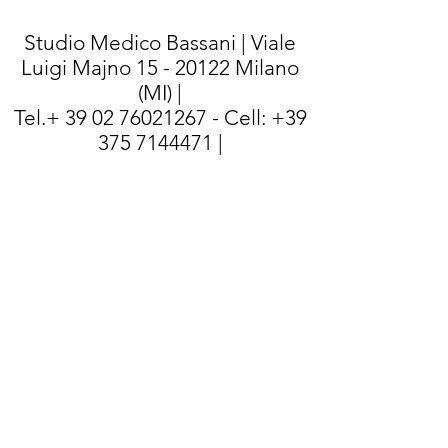
Studio Medico Bassani | Viale
Luigi Majno
15 - 20122
Milano
(MI) |
Tel.+
39 02 76021267
- Cell:
+39
375 7144471
|
E-mail:
info@studiomedicobassani.it
|
P.I./C.F:
04796180158
| ©
studiomedicobassani.it
Ordine Medici e Odontoiatri
codice n° 29408, 29/01/1980
Milano
Data abilitazione 25/01/1980
Milano
Data Laurea 20/09/1979 Milano
PD