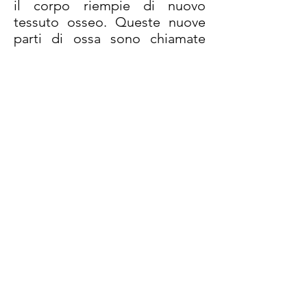
il corpo riempie di nuovo
tessuto osseo. Queste nuove
parti di ossa sono chiamate
osteofiti. Gli osteofiti sono i
segni della patologia
degenerativa .
La Proloionoterapia porta a
riparazione e rafforzamento
delle strutture lasse del
tessuto connettivo e in
particolare dei legamenti
parzialmente lesionati. La
Proloionoterapia ferma il
dolore e attiva il ciclo di
infiammazione. Questo
permette una migliore
circolazione, un aumento del
flusso sanguigno che porta
nutrizione e idratazione dei