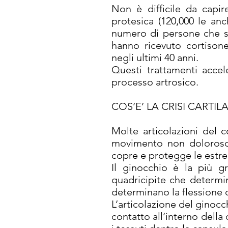
Non è difficile da capir
protesica (120,000 le anc
numero di persone che sv
hanno ricevuto cortisone
negli ultimi 40 anni.
Questi trattamenti accel
processo artrosico.
COS’E’ LA CRISI CARTI
Molte articolazioni del c
movimento non doloroso gr
copre e protegge le estrem
Il ginocchio è la più gr
quadricipite che determin
determinano la flessione 
L’articolazione del ginocc
contatto all’interno della