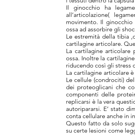
i tessuti dentro la capsula
Il ginocchio ha legamen
all’articolazione( legame
movimento. Il ginocchio p
ossa ad assorbire gli shoc
Le estremità della tibia ,
cartilagine articolare. Ques
La cartilagine articolar
ossa. Inoltre la cartilagin
riducendo così gli stress 
La cartilagine articolare 
Le cellule (condrociti) de
dei proteoglicani che cos
componenti delle protein
replicarsi è la vera quest
autoripararsi. E’ stato d
conta cellulare anche in in
Questo fatto da solo sugge
su certe lesioni come legg