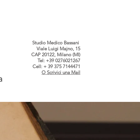
s dallo Studio
Contatti
Studio Medico Bassani
Viale Luigi Majno, 15
CAP 20122, Milano (MI)
Tel: +39 0276021267
Cell: + 39 375 7144471
O Scrivici una Mail
a