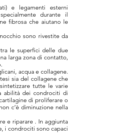
ati) e legamenti esterni
e, specialmente durante il
ine fibrosa che aiutano le
ginocchio sono rivestite da
ra le superfici delle due
 una larga zona di contatto,
.
glicani, acqua e collagene.
ntesi sia del collagene che
intetizzare tutte le varie
abilità dei condrociti di
artilagine di proliferare o
 non c’è diminuzione nella
re e riparare . In aggiunta
e, i condrociti sono capaci