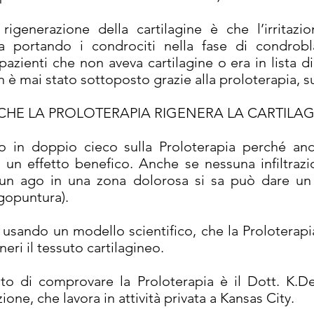
 rigenerazione della cartilagine è che l’irritaz
ortando i condrociti nella fase di condroblas
pazienti che non aveva cartilagine o era in lista d
n è mai stato sottoposto grazie alla proloterapia, 
CHE LA PROLOTERAPIA RIGENERA LA CARTILA
o in doppio cieco sulla Proloterapia perché an
a un effetto benefico. Anche se nessuna infiltraz
e un ago in una zona dolorosa si sa può dare un
gopuntura).
, usando un modello scientifico, che la Proloterapia
neri il tessuto cartilagineo.
 di comprovare la Proloterapia è il Dott. K.De
zione, che lavora in attività privata a Kansas City.