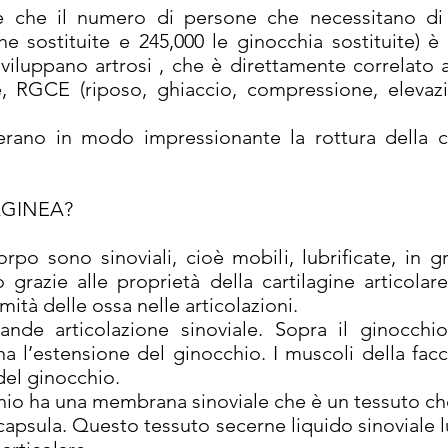
e che il numero di persone che necessitano di 
he sostituite e 245,000 le ginocchia sostituite) è
iluppano artrosi , che è direttamente correlato
, RGCE (riposo, ghiaccio, compressione, elevazi
erano in modo impressionante la rottura della ca
LAGINEA?
orpo sono sinoviali, cioè mobili, lubrificate, in g
azie alle proprietà della cartilagine articolare.
ità delle ossa nelle articolazioni.
ande articolazione sinoviale. Sopra il ginocch
a l’estensione del ginocchio. I muscoli della facc
del ginocchio.
hio ha una membrana sinoviale che è un tessuto che
 capsula. Questo tessuto secerne liquido sinoviale lu