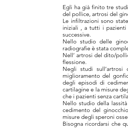
Egli ha già finito tre stu
del pollice, artrosi del g
Le infiltrazioni sono stat
iniziali , a tutti i pazie
successive.
Nello studio delle ginoc
radiografie è stata comple
Nell’ artrosi del dito/pol
flessione.
Negli studi sull’artros
miglioramento del gonfio
degli episodi di cedimen
cartilagine e la misure de
che i pazienti senza cart
Nello studio della lassità
cedimento del ginocchi
misure degli speroni ossei
Bisogna ricordarsi che q