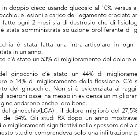
di in doppio cieco usando glucosio al 10% versus a
inocchio, e lesioni a carico del legamento crociato a
e fatte ogni 2 mesi sia di destrosio che di fisiolog
nti è stata somministrata soluzione proliferante di
chia è stata fatta una intra-articolare in ogni
tata in un anno.
lice c’è stato un 53% di miglioramento del dolore 
i del ginocchio c’è stato un 44% di migliora
re e 14% di miglioramento della flessione. C’è 
to del ginocchio. Non si è evidenziata ai ragg
gli speroni ossei ha messo in evidenza un miglioram
ilagine andarono anche loro bene.
 del ginocchio(LCA) , il dolore migliorò del 27,5%
o del 54%. Gli studi RX dopo un anno mostrava
 e miglioramenti significativi nello spessore della 
uesto studio comprendeva solo una infiltrazione p