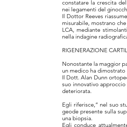
constatare la crescita del
nei legamenti del ginocchi
Il Dottor Reeves riassume 
misurabile, mostrano che u
LCA, mediante stimolanti 
nella indagine radiografic
RIGENERAZIONE CARTI
Nonostante la maggior part
un medico ha dimostrato c
Il Dott. Alan Dunn ortopedi
suo innovativo approccio 
deteriorata.
Egli riferisce,” nel suo st
geode presente sulla supe
una biopsia.
Egli conduce attualment