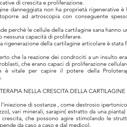
icative di crescita e proliferazione.
gine danneggiata non ha proprietà rigenerative è
toporre ad artroscopia con conseguente spesso
de perché le cellule della cartilagine sana hanno un
 nessuna capacità di proliferare.
 rigenerazione della cartilagine articolare è stata f
erto che la reazione dei condrociti a un insulto era
lasti, che erano capaci di proliferazione cellular
è vitale per capire il potere della Proloterapi
a.
TERAPIA NELLA CRESCITA DELLA CARTILAGINE
l’iniezione di sostanze , come destrosio ipertonico
zzo), vari minerali, sarapin( estratto da una pianta)
crescita, che possono agire stimolando le struttu
dipende da caso a caso e dal medico).