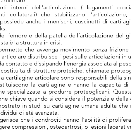
 articolare.
ti interni dell’articolazione ( legamenti croci
nti collaterali) che stabilizzano l’articolazion
ossiede anche i menischi, cuscinetti di cartilag
ks.
del femore e della patella dell’articolazione del 
ta è la struttura in crisi.
e permette che avvenga movimento senza frizione t
e articolare distribuisce i pesi sulle articolazioni in
da contatto e dissipando l’energia associata al peso
è costituita di strutture proteiche, chiamate proteo
lla cartilagine articolare sono responsabili della si
tituiscono la cartilagine e hanno la capacità di s
e specializzate a produrre proteoglicani. Questa 
ione chiave quando si considera il potenziale della c
imostrato in studi su cartilagine umana adulta che
dividui di età avanzata.
risce che i condrociti hanno l’abilità di prolifera
ere compressioni, osteoartrosi, o lesioni lacerativ