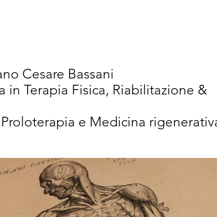
vativi
Chi Siamo
Articoli Scientifici
New
iano Cesare Bassani
a in Terapia Fisica, Riabilitazione &
 Proloterapia e Medicina rigenerativ