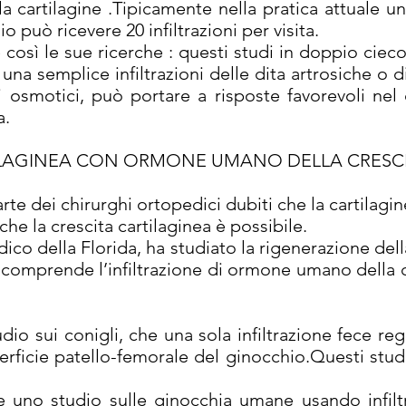
la cartilagine .Tipicamente nella pratica attuale 
o può ricevere 20 infiltrazioni per visita.
così le sue ricerche : questi studi in doppio ciec
na semplice infiltrazioni delle dita artrosiche o d
osmotici, può portare a risposte favorevoli nel do
a.
LAGINEA CON ORMONE UMANO DELLA CRESCI
e dei chirurghi ortopedici dubiti che la cartilagi
he la crescita cartilaginea è possibile.
co della Florida, ha studiato la rigenerazione della
comprende l’infiltrazione di ormone umano della cr
udio sui conigli, che una sola infiltrazione fece re
rficie patello-femorale del ginocchio.Questi stud
e uno studio sulle ginocchia umane usando infil