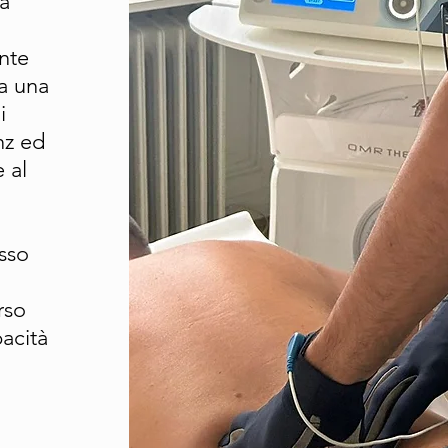
tà
ente
za una
i
hz ed
 al
esso
rso
pacità