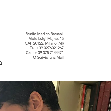
s dallo Studio
Contatti
Studio Medico Bassani
Viale Luigi Majno, 15
CAP 20122, Milano (MI)
Tel: +39 0276021267
Cell: + 39 375 7144471
O Scrivici una Mail
a