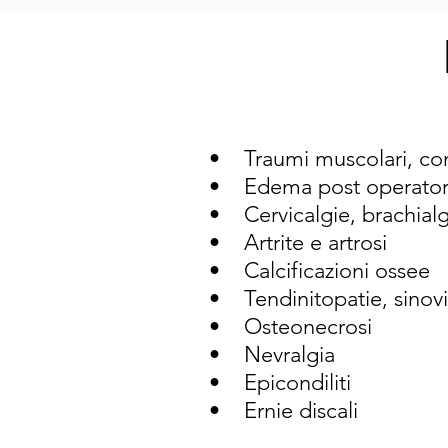
• Traumi muscolari, co
• Edema post operatori 
• Cervicalgie, brachialg
• Artrite e artrosi
• Calcificazioni ossee
• Tendinitopatie, sinoviti,
• Osteonecrosi
• Nevralgia
• Epicondiliti
• Ernie discali