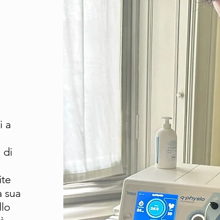
i a
 di
ite
a sua
llo