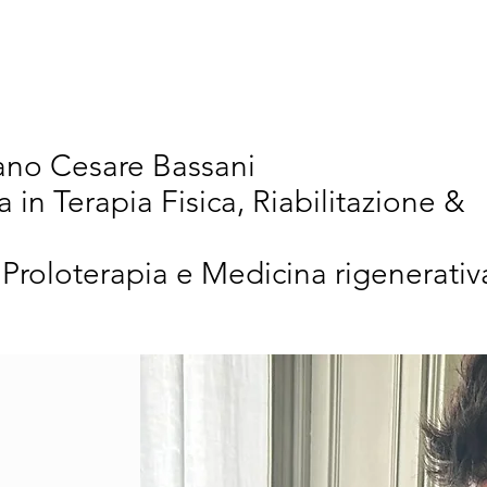
vativi
Chi Siamo
Articoli Scientifici
New
iano Cesare Bassani
a in Terapia Fisica, Riabilitazione &
 Proloterapia e Medicina rigenerativ