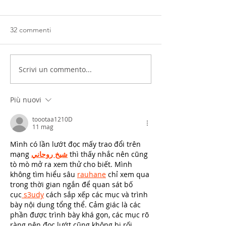
32 commenti
Scrivi un commento...
Più nuovi
toootaa1210D
11 mag
Mình có lần lướt đọc mấy trao đổi trên 
mạng 
شيخ روحاني
 thì thấy nhắc nên cũng 
tò mò mở ra xem thử cho biết. Mình 
không tìm hiểu sâu 
rauhane
 chỉ xem qua 
trong thời gian ngắn để quan sát bố 
cục
 s3udy
 cách sắp xếp các mục và trình 
bày nội dung tổng thể. Cảm giác là các 
phần được trình bày khá gọn, các mục rõ 
ràng nên đọc lướt cũng không bị rối 