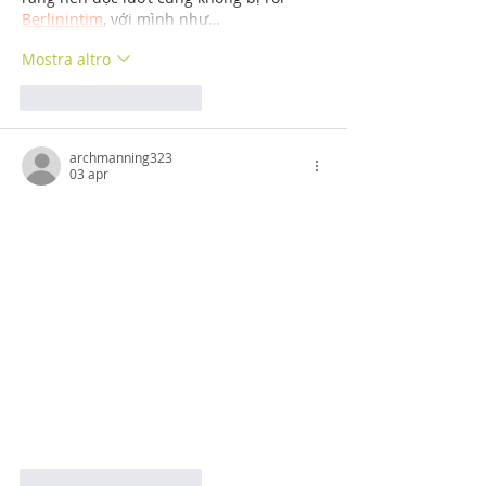
Berlinintim
, với mình như…
Mostra altro
Mi piace
Rispondi
archmanning323
03 apr
Mi piace
Rispondi