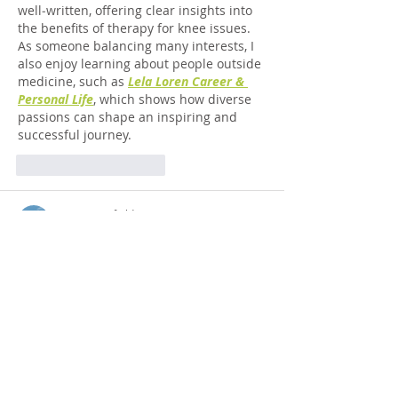
well‑written, offering clear insights into 
the benefits of therapy for knee issues. 
As someone balancing many interests, I 
also enjoy learning about people outside 
medicine, such as 
Lela Loren Career & 
Personal Life
, which shows how diverse 
passions can shape an inspiring and 
successful journey.
Mi piace
Rispondi
Azzura Garfield
06 feb
When comparing training routes, the 
construction management 
nvq
 frequently becomes part of the 
shortlist for site management 
preparation. The College of Contract 
Management describes its relevance in 
bridging skills gaps. Forum users explain 
differences between NVQ and 