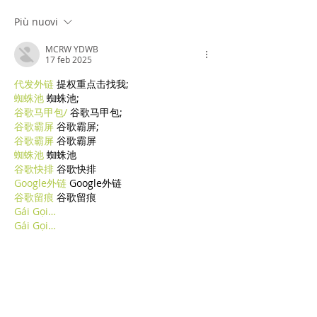
Più nuovi
MCRW YDWB
17 feb 2025
代发外链
 提权重点击找我;
蜘蛛池
 蜘蛛池;
谷歌马甲包/
 谷歌马甲包;
谷歌霸屏
 谷歌霸屏;
谷歌霸屏
 谷歌霸屏
蜘蛛池
 蜘蛛池
谷歌快排
 谷歌快排
Google外链
 Google外链
谷歌留痕
 谷歌留痕
Gái Gọi…
Gái Gọi…
Dịch Vụ…
谷歌霸屏
 谷歌霸屏
负面删除
 负面删除
币圈推广
 币圈推广
Google权重提升
 Google权重提升
Google外链
 Google外链