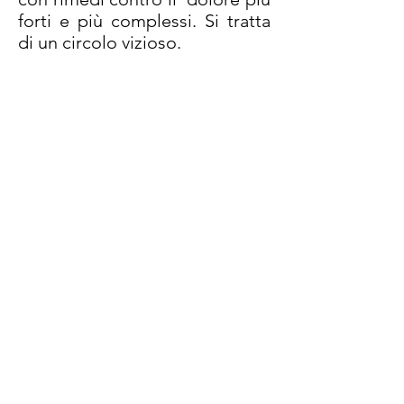
forti e più complessi. Si tratta
di un circolo vizioso.
La proloterapia è l'opposto
delle iniezioni epidurali che
contengono steroidi. La
proloterapia crea
infiammazione per portare un
maggior flusso di sangue e
fattori di guarigione al tessuto
danneggiato. Ogni dolore al
collo o alla schiena che è
legato alla degenerazione
articolare o a lesioni dei
legamenti può essere trattato
efficacemente con
la proloterapia.
1. Cohen sP, Bianco RL,