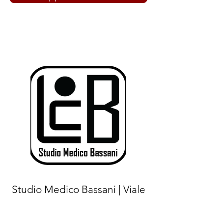
Studio Medico Bassani | Viale
Luigi Majno
15 - 20122
Milano
(MI) |