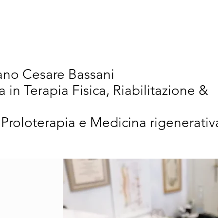
vativi
Chi Siamo
Articoli Scientifici
New
iano Cesare Bassani
a in Terapia Fisica, Riabilitazione &
 Proloterapia e Medicina rigenerativ