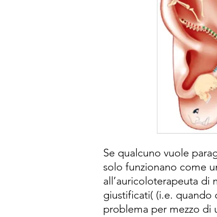
Se qualcuno vuole parag
solo funzionano come u
all’auricoloterapeuta d
giustificati( (i.e. quand
problema per mezzo di un