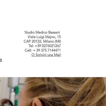
s dallo Studio
Contatti
Studio Medico Bassani
Viale Luigi Majno, 15
CAP 20122, Milano (MI)
Tel: +39 0276021267
Cell: + 39 375 7144471
O Scrivici una Mail
a