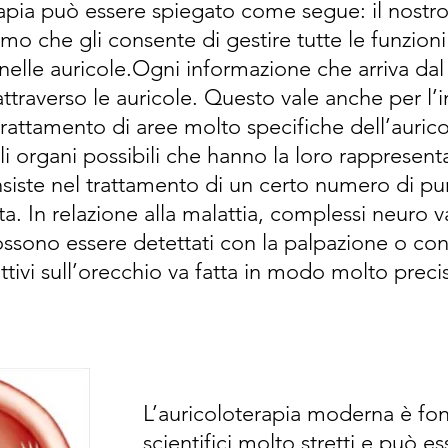
apia può essere spiegato come segue: il nostro
mo che gli consente di gestire tutte le funzion
elle auricole.Ogni informazione che arriva da
ttraverso le auricole. Questo vale anche per l’
l trattamento di aree molto specifiche dell’auric
gli organi possibili che hanno la loro rappresent
nsiste nel trattamento di un certo numero di pun
ta. In relazione alla malattia, complessi neuro v
ossono essere detettati con la palpazione o con
ttivi sull’orecchio va fatta in modo molto preci
L’auricoloterapia moderna è fon
scientifici molto stretti e può e