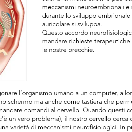
meccanismi neuroembrionali e n
durante lo sviluppo embrionale
auricolare si sviluppa.
Questo accordo neurofisiologic
mandare richieste terapeutiche 
le nostre orecchie.
onare l’organismo umano a un computer, allora
no schermo ma anche come tastiera che perm
i mandare comandi al cervello. Quando questi c
o c’è un vero problema), il nostro cervello cerca 
a varietà di meccanismi neurofisiologici. In pra