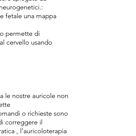
eurogenetici.:
 e fetale una mappa
o permette di
al cervello usando
 le nostre auricole non
ette
omandi o richieste sono
di correggere il
tica , l’auricoloterapia