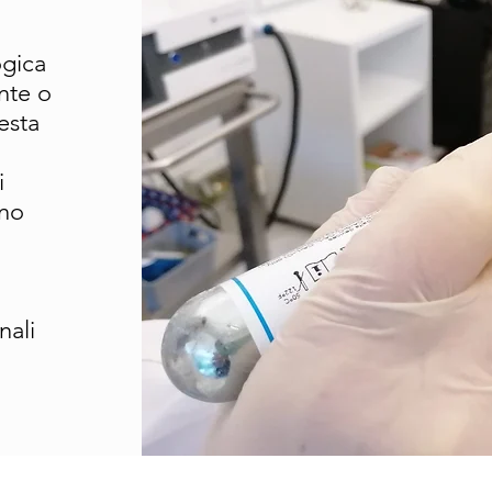
ogica
nte o
esta
i
uno
nali
o