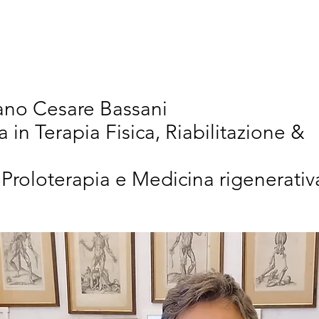
vativi
Chi Siamo
Articoli Scientifici
New
iano Cesare Bassani
a in Terapia Fisica, Riabilitazione &
 Proloterapia e Medicina rigenerativ