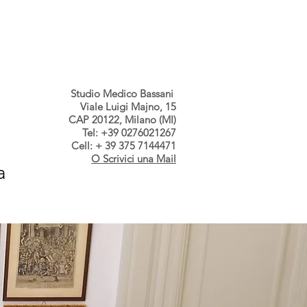
s dallo Studio
Contatti
Studio Medico Bassani
Viale Luigi Majno, 15
CAP 20122, Milano (MI)
Tel: +39 0276021267
Cell: + 39 375 7144471
O Scrivici una Mail
a