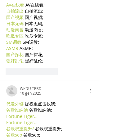
AV在线看
 AV在线看;
自拍流出
 自拍流出;
国产视频
 国产视频;
日本无码
 日本无码;
动漫肉番
 动漫肉番;
吃瓜专区
 吃瓜专区;
SM调教
 SM调教;
ASMR
 ASMR;
国产探花
 国产探花;
强奸乱伦
 强奸乱伦;
Mi piace
Rispondi
WKDU TRBD
10 gen 2025
代发外链
 提权重点击找我;
谷歌蜘蛛池
 谷歌蜘蛛池;
Fortune Tiger…
Fortune Tiger…
谷歌权重提升/
 谷歌权重提升;
谷歌seo
 谷歌seo;