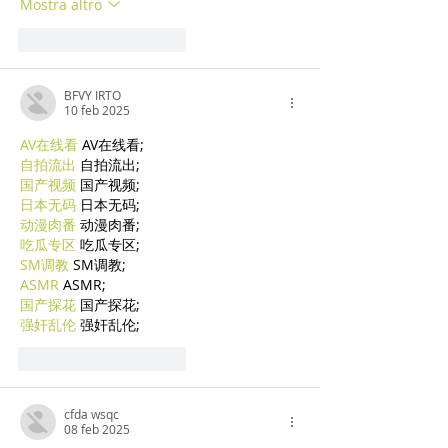
Mostra altro
Mi piace
Rispondi
BFVY IRTO
10 feb 2025
AV在线看
 AV在线看;
自拍流出
 自拍流出;
国产视频
 国产视频;
日本无码
 日本无码;
动漫肉番
 动漫肉番;
吃瓜专区
 吃瓜专区;
SM调教
 SM调教;
ASMR
 ASMR;
国产探花
 国产探花;
强奸乱伦
 强奸乱伦;
Mi piace
Rispondi
cfda wsqc
08 feb 2025