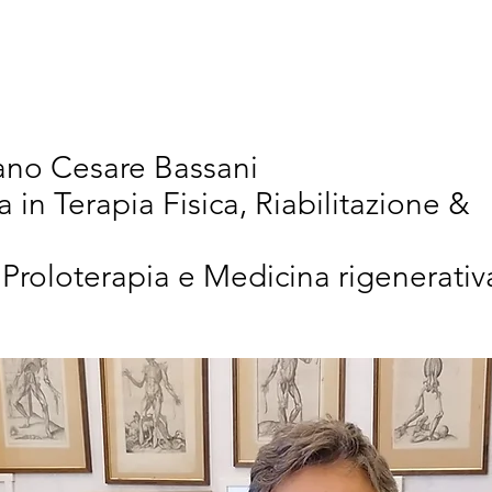
vativi
Chi Siamo
Articoli Scientifici
New
iano Cesare Bassani
a in Terapia Fisica, Riabilitazione &
 Proloterapia e Medicina rigenerativ