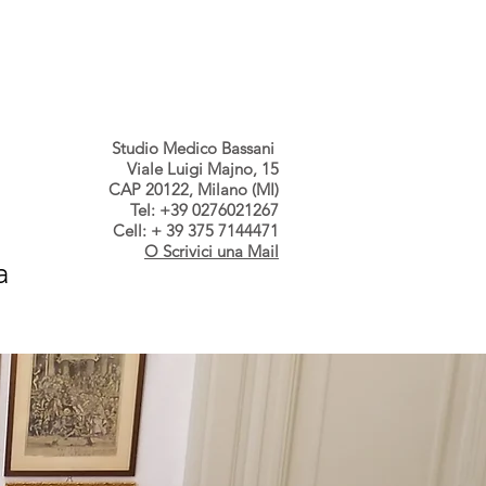
s dallo Studio
Contatti
Studio Medico Bassani
Viale Luigi Majno, 15
CAP 20122, Milano (MI)
Tel: +39 0276021267
Cell: + 39 375 7144471
O Scrivici una Mail
a