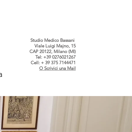
s dallo Studio
Contatti
Studio Medico Bassani
Viale Luigi Majno, 15
CAP 20122, Milano (MI)
Tel: +39 0276021267
Cell: + 39 375 7144471
O Scrivici una Mail
a