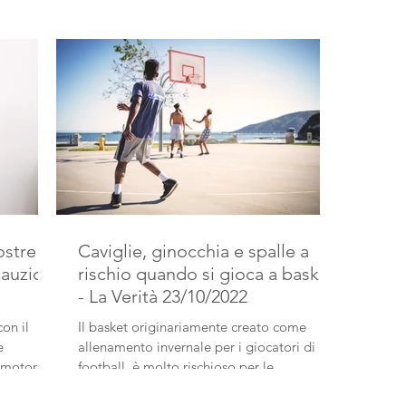
ostre
Caviglie, ginocchia e spalle a
cauzioni
rischio quando si gioca a basket
- La Verità 23/10/2022
con il
Il basket originariamente creato come
allenamento invernale per i giocatori di
à motorie.
football, è molto rischioso per le
articolazioni.