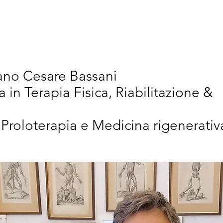
vativi
Chi Siamo
Articoli Scientifici
New
iano Cesare Bassani
a in Terapia Fisica, Riabilitazione &
 Proloterapia e Medicina rigenerativ