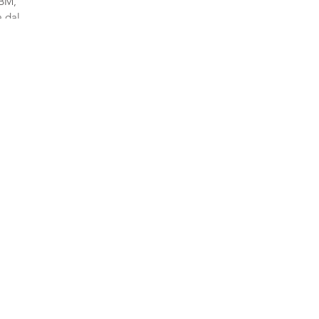
EBM,
a dal