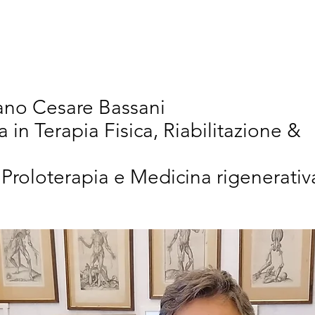
vativi
Chi Siamo
Articoli Scientifici
New
iano Cesare Bassani
a in Terapia Fisica, Riabilitazione &
 Proloterapia e Medicina rigenerativ