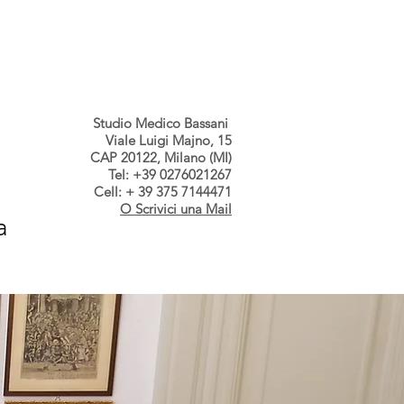
s dallo Studio
Contatti
Studio Medico Bassani
Viale Luigi Majno, 15
CAP 20122, Milano (MI)
Tel: +39 0276021267
Cell: + 39 375 7144471
O Scrivici una Mail
a