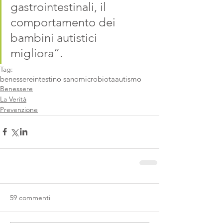
gastrointestinali, il 
comportamento dei 
bambini autistici 
migliora”.
Tag:
benessere
intestino sano
microbiota
autismo
Benessere
La Verità
Prevenzione
59 commenti