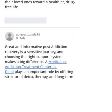
their loved ones toward a healthier, drug-
free life.
Mi piace
Rispondi
athenaluxusdelhi
03 feb
Great and informative post Addiction 
recovery is a sensitive journey, and 
choosing the right support system 
makes a big difference. A 
Marijuana 
Addiction Treatment Center in 
Delhi
 plays an important role by offering 
structured detox, therapy, and long-term 
rehabilitation under expert supervision. 
Professional care, a positive 
environment, and personalized 
treatment plans really help individuals 
regain control of their lives. Articles like 
this spread awareness and encourage 
people to seek timely help without 