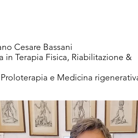
vativi
Chi Siamo
Articoli Scientifici
New
iano Cesare Bassani
a in Terapia Fisica, Riabilitazione &
 Proloterapia e Medicina rigenerativ