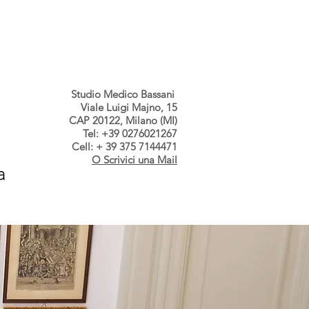
s dallo Studio
Contatti
Studio Medico Bassani
Viale Luigi Majno, 15
CAP 20122, Milano (MI)
Tel: +39 0276021267
Cell: + 39 375 7144471
O Scrivici una Mail
a